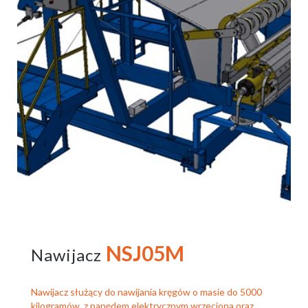
NSJ05M
Nawijacz
Nawijacz służący do nawijania kręgów o masie do 5000
kilogramów, z napędem elektrycznym wrzeciona oraz