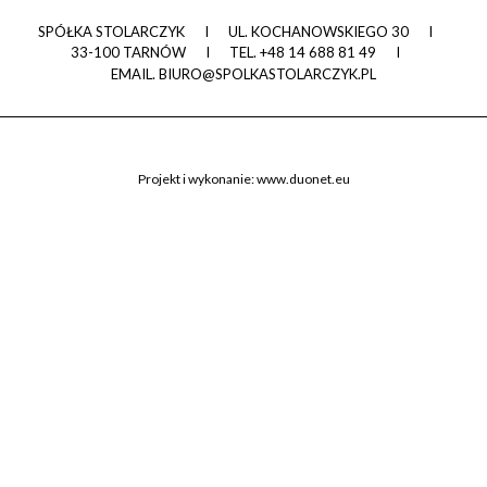
SPÓŁKA STOLARCZYK
I
UL. KOCHANOWSKIEGO 30
I
33-100 TARNÓW
I
TEL.
+48 14 688 81 49
I
EMAIL.
BIURO@SPOLKASTOLARCZYK.PL
Projekt i wykonanie:
www.duonet.eu