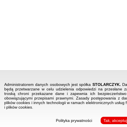
Administratorem danych osobowych jest spółka
STOLARCZYK.
Dan
będą przetwarzane w celu udzielenia odpowiedzi na przesłane za
troską chroni przekazane dane i zapewnia ich bezpieczeństw
obowiązującymi przepisami prawnymi. Zasady postępowania z da
plików cookies i innych technologii w ramach elektronicznych usług 
i plików cookies.
Polityka prywatności
Tak, akceptu