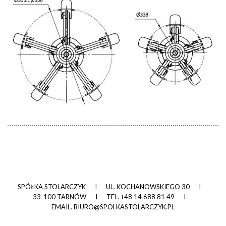
SPÓŁKA STOLARCZYK
I
UL. KOCHANOWSKIEGO 30
I
33-100 TARNÓW
I
TEL.
+48 14 688 81 49
I
EMAIL.
BIURO@SPOLKASTOLARCZYK.PL